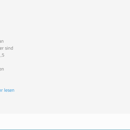
an
er sind
,5
en
r lesen