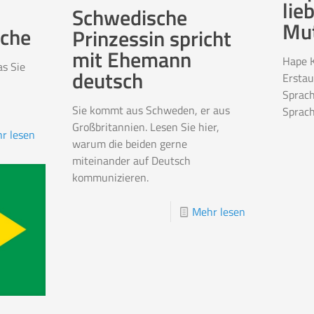
lie
Schwedische
Mut
ache
Prinzessin spricht
mit Ehemann
Hape K
as Sie
deutsch
Erstau
Sprach
Sie kommt aus Schweden, er aus
Sprac
Großbritannien. Lesen Sie hier,
r lesen
warum die beiden gerne
miteinander auf Deutsch
kommunizieren.
Mehr lesen