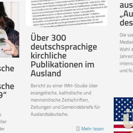
aus
„Au
des
Über 300
Die vo
Medien
deutschsprachige
Wahl z
kirchliche
Jahres
Publikationen im
intern
sche
Ausland
und fü
sche
Bericht zu einer IMH-Studie über
9“
evangelische, katholische und
mennonitische Zeitschriften,
Zeitungen und Gemeindebriefe für
Auslandsdeutsche.
s
ler
er
Mehr lesen