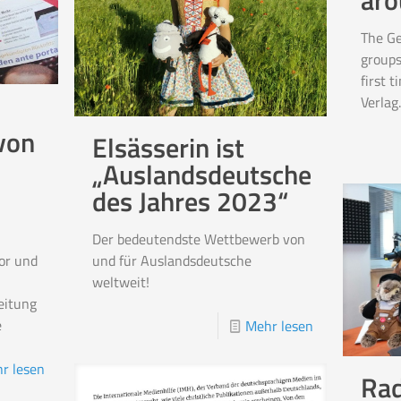
aro
The G
groups
first 
Verlag
von
Elsässerin ist
„Auslandsdeutsche
des Jahres 2023“
Der bedeutendste Wettbewerb von
or und
und für Auslandsdeutsche
weltweit!
eitung
e
Mehr lesen
r lesen
Rad