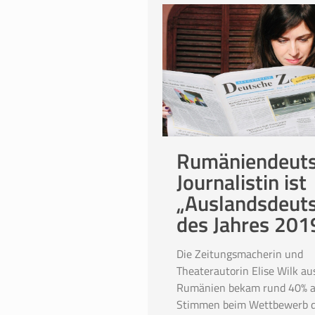
Rumäniendeut
Journalistin ist
„Auslandsdeut
des Jahres 201
Die Zeitungsmacherin und
Theaterautorin Elise Wilk au
Rumänien bekam rund 40% al
Stimmen beim Wettbewerb d