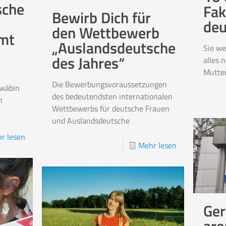
sche
Fak
Bewirb Dich für
deu
den Wettbewerb
mt
„Auslandsdeutsche
Sie we
des Jahres“
alles 
Mutter
Die Bewerbungsvoraussetzungen
hwäbin
des bedeutendsten internationalen
n
Wettbewerbs für deutsche Frauen
und Auslandsdeutsche
r lesen
Mehr lesen
Ger