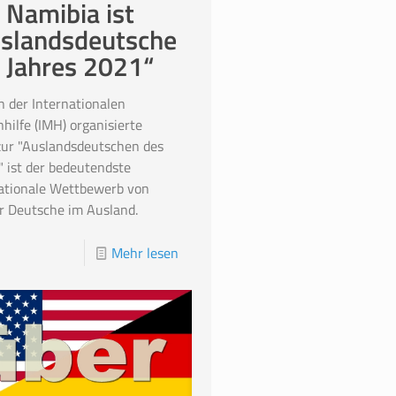
 Namibia ist
slandsdeutsche
 Jahres 2021“
n der Internationalen
hilfe (IMH) organisierte
ur "Auslandsdeutschen des
" ist der bedeutendste
ationale Wettbewerb von
r Deutsche im Ausland.
Mehr lesen