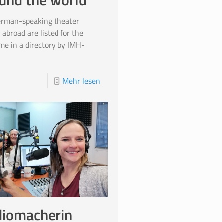
und the world
erman-speaking theater
 abroad are listed for the
time in a directory by IMH-
.
Mehr lesen
iomacherin