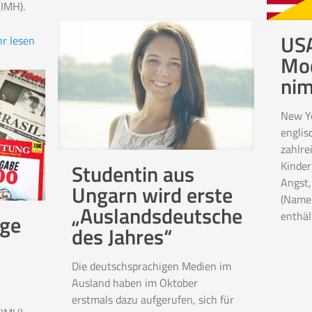
(IMH).
USA
r lesen
Mod
ni
New Yo
englis
zahlre
Kinder
Studentin aus
Angst,
Ungarn wird erste
(Name 
„Auslandsdeutsche
enthäl
ige
des Jahres“
Die deutschsprachigen Medien im
Ausland haben im Oktober
erstmals dazu aufgerufen, sich für