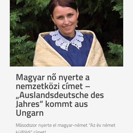
Magyar nő nyerte a
nemzetközi címet –
„Auslandsdeutsche des
Jahres“ kommt aus
Ungarn
Másodszor nyerte el magyar-német "Az év német
külföldi" címet!